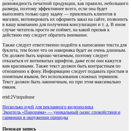
разновидность печатной продукции, как правило, небольшого
размера, поэтому эффективнее всего, если она будет
выполнять только одну задачу — привлекать клиентов в
магазин, мотивировать их оформить заказ на сайте, позвонить
в вашу компанию для получения консультации и т. д. В ином
случае читатель просто не поймет, на какой призыв к
действию ему следует обратить внимание.
Также следует ответственно подойти к написанию текста для
буклета, тем более что он наверняка будет не очень длинным.
Он должен быть хорошо читаемым, поэтому следует
отказаться от витиеватых шрифтов, даже если они кажутся
вам красивыми. Также текст должен быть контрастным по
отношению к фону. Информацию следует подавать простым и
понятным языком, без использования сложных терминов.
Текст должен быть лаконичным, но при этом максимально
емким.
erid:2Vtzqxdousr
Навигация
Несколько идей для рекламного видеоролика
Экоотель «Панорама» — уникальный оазис спокойствия и
по
гармонии в окружении природы
записям
Похожая запись