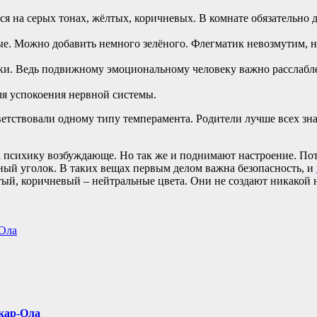
ся на серых тонах, жёлтых, коричневых. В комнате обязательно
е. Можно добавить немного зелёного. Флегматик невозмутим, на
ки. Ведь подвижному эмоциональному человеку важно расслаблен
ля успокоения нервной системы.
ветствовали одному типу темперамента. Родители лучше всех зна
на психику возбуждающе. Но так же и поднимают настроение. По
ивный уголок. В таких вещах первым делом важна безопасность, и
ый, коричневый – нейтральные цвета. Они не создают никакой н
-Ола
шкар-Ола