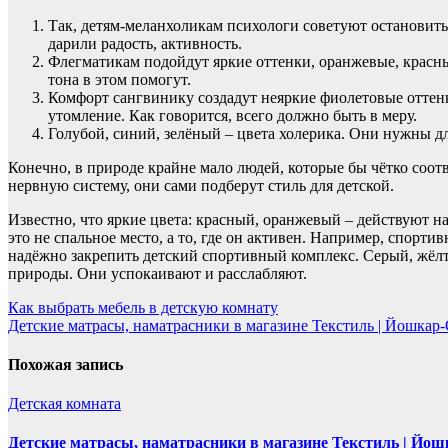
Так, детям-меланхоликам психологи советуют остановить
дарили радость, активность.
Флегматикам подойдут яркие оттенки, оранжевые, красны
тона в этом помогут.
Комфорт сангвинику создадут неяркие фиолетовые оттен
утомление. Как говорится, всего должно быть в меру.
Голубой, синий, зелёный – цвета холерика. Они нужны д
Конечно, в природе крайне мало людей, которые бы чётко соот
нервную систему, они сами подберут стиль для детской.
Известно, что яркие цвета: красный, оранжевый – действуют 
это не спальное место, а то, где он активен. Например, спорт
надёжно закрепить детский спортивный комплекс. Серый, жёлт
природы. Они успокаивают и расслабляют.
Навигация
Как выбрать мебель в детскую комнату
Детские матрасы, наматрасники в магазине Текстиль | Йошкар
по
записям
Похожая запись
Детская комната
Детские матрасы, наматрасники в магазине Текстиль | Йо