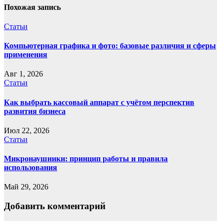
записям
Похожая запись
Статьи
Компьютерная графика и фото: базовые различия и сферы
применения
Авг 1, 2026
Статьи
Как выбрать кассовый аппарат с учётом перспектив
развития бизнеса
Июл 22, 2026
Статьи
Микронаушники: принцип работы и правила
использования
Май 29, 2026
Добавить комментарий