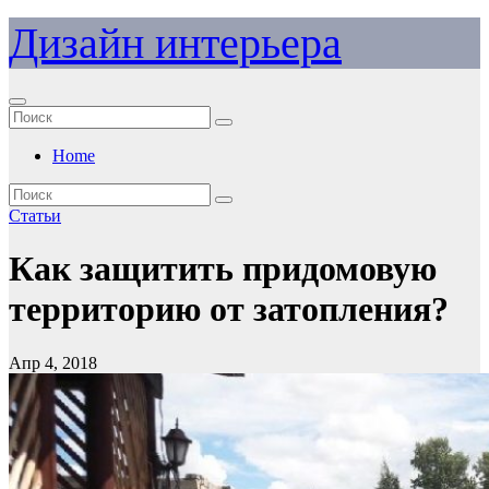
Перейти
Дизайн интерьера
к
содержимому
Home
Статьи
Как защитить придомовую
территорию от затопления?
Апр 4, 2018