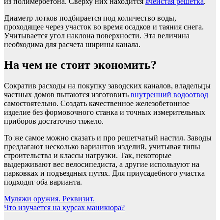
из полимербетона. Сверху них находится
ячеистая решетка
.
Диаметр лотков подбирается под количество воды,
проходящее через участок во время осадков и таяния снега.
Учитывается угол наклона поверхности. Эта величина
необходима для расчета ширины канала.
На чем не стоит экономить?
Сократив расходы на покупку заводских каналов, владельцы
частных домов пытаются изготовить
внутренний водоотвод
самостоятельно. Создать качественное железобетонное
изделие без формовочного станка и точных измерительных
приборов достаточно тяжело.
То же самое можно сказать и про решетчатый настил. Заводы
предлагают несколько вариантов изделий, учитывая типы
строительства и классы нагрузки. Так, некоторые
выдерживают вес велосипедиста, а другие используют на
парковках и подъездных путях. Для приусадебного участка
подходят оба варианта.
Навигация
Муляжи оружия. Реквизит.
Что изучается на курсах маникюра?
по