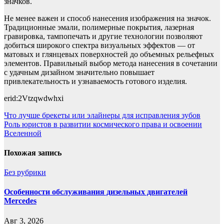
значков.
Не менее важен и способ нанесения изображения на значок.
Традиционные эмали, полимерные покрытия, лазерная
гравировка, тампопечать и другие технологии позволяют
добиться широкого спектра визуальных эффектов — от
матовых и глянцевых поверхностей до объемных рельефных
элементов. Правильный выбор метода нанесения в сочетании
с удачным дизайном значительно повышает
привлекательность и узнаваемость готового изделия.
erid:2Vtzqwdwhxi
Навигация
Что лучше брекеты или элайнеры для исправления зубов
Роль юристов в развитии космического права и освоении
по
Вселенной
записям
Похожая запись
Без рубрики
Особенности обслуживания дизельных двигателей
Mercedes
Авг 3, 2026