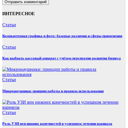
ИНТЕРЕСНОЕ
Статьи
Компьютерная графика и фото: базовые различия и сферы применения
Статьи
Как выбрать кассовый аппарат с учётом перспектив развития бизнеса
Статьи
Микронаушники: принцип работы и правила использования
Статьи
Роль УЗИ вен нижних конечностей в успешном лечении варикоза