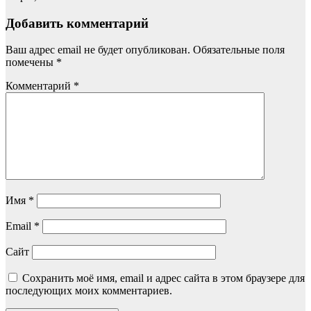
Добавить комментарий
Ваш адрес email не будет опубликован.
Обязательные поля
помечены
*
Комментарий
*
Имя
*
Email
*
Сайт
Сохранить моё имя, email и адрес сайта в этом браузере для
последующих моих комментариев.