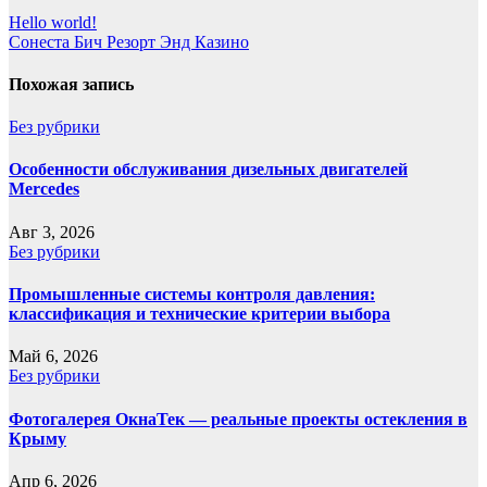
Навигация
Hello world!
Сонеста Бич Резорт Энд Казино
по
записям
Похожая запись
Без рубрики
Особенности обслуживания дизельных двигателей
Mercedes
Авг 3, 2026
Без рубрики
Промышленные системы контроля давления:
классификация и технические критерии выбора
Май 6, 2026
Без рубрики
Фотогалерея ОкнаТек — реальные проекты остекления в
Крыму
Апр 6, 2026