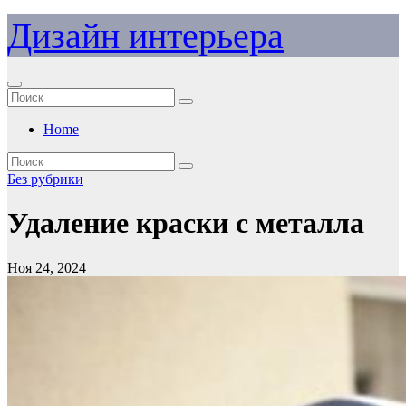
Перейти
Дизайн интерьера
к
содержимому
Home
Без рубрики
Удаление краски с металла
Ноя 24, 2024