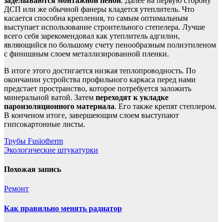
заделываются монтажной пеной
. Далее на первую сторону
ДСП или же обычной фанеры кладется утеплитель. Что
касается способна крепления, то самым оптимальным
выступает использование строительного степелера. Лучше
всего себя зарекомендовал как утеплитель адгилин,
являющийся по большому счету пенообразным полиэтиленом
с финишным слоем металлизированной пленки.
В итоге этого достигается низкая теплопроводность. По
окончании устройства профильного каркаса перед нами
предстает пространство, которое потребуется заложить
минеральной ватой. Затем
переходят к укладке
пароизоляционного материала
. Его также крепят степлером.
В конченом итоге, завершеющим слоем выступают
гипсокартонные листы.
Навигация
Трубы Fusiotherm
Экологические штукатурки
по
записям
Похожая запись
Ремонт
Как правильно менять радиатор