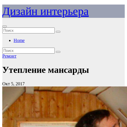
Перейти
Дизайн интерьера
к
содержимому
Home
Ремонт
Утепление мансарды
Окт 5, 2017