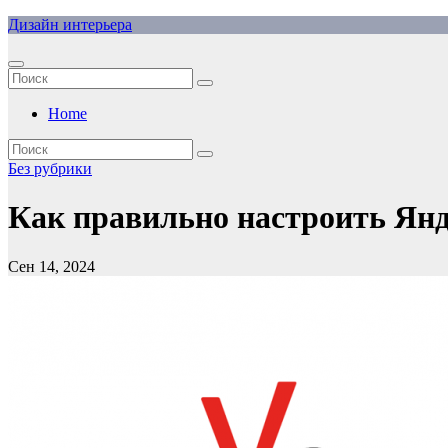
Перейти
Дизайн интерьера
к
содержимому
Home
Без рубрики
Как правильно настроить Янд
Сен 14, 2024