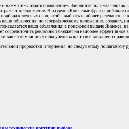
и нажмите «Создать объявление». Заполните поля «Заголовок», 
о отражает предложение. В разделе «Ключевые фразы» добавьте 
т подбора ключевых слов, чтобы выбрать наиболее релевантные 
ь ваши объявления: по географическому положению, возрасту, и
 показываться ваши объявления: в поисковой выдаче Яндекса, на
ет сосредоточить рекламный бюджет на наиболее эффективное в
ки вашей кампании, чтобы убедиться, что все заполнено прави
тельной проработки и терпения, но следуя этому пошаговому ру
я и технические критерии выбора