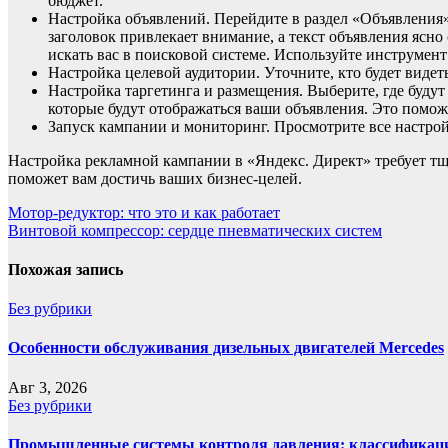
бюджет.
Настройка объявлений. Перейдите в раздел «Объявления» 
заголовок привлекает внимание, а текст объявления ясн
искать вас в поисковой системе. Используйте инструмен
Настройка целевой аудитории. Уточните, кто будет видет
Настройка таргетинга и размещения. Выберите, где будут
которые будут отображаться ваши объявления. Это помож
Запуск кампании и мониторинг. Просмотрите все настрой
Настройка рекламной кампании в «Яндекс. Директ» требует тща
поможет вам достичь ваших бизнес-целей.
Навигация
Мотор-редуктор: что это и как работает
Винтовой компрессор: сердце пневматических систем
по
записям
Похожая запись
Без рубрики
Особенности обслуживания дизельных двигателей Mercedes
Авг 3, 2026
Без рубрики
Промышленные системы контроля давления: классификаци