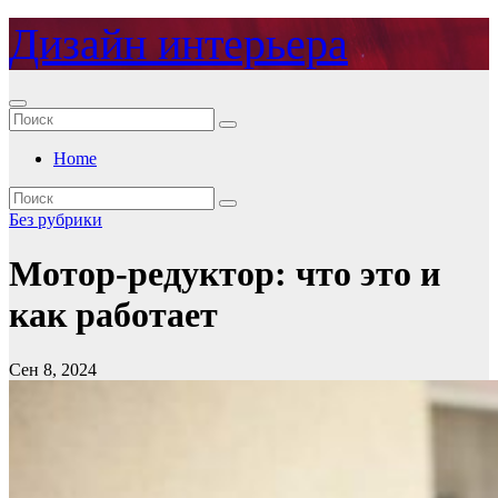
Перейти
Дизайн интерьера
к
содержимому
Home
Без рубрики
Мотор-редуктор: что это и
как работает
Сен 8, 2024