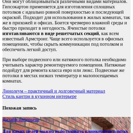
Они могут облицовываться различными видами материалов.
Гипсокартон применяется для изготовления сплошных
потолков с идеально ровной поверхностью и последующей
окраской. Подходит для использования в жилых комнатах, так
же в прихожей и офисах. Боится чрезмерно влажной среды и
быстро приходит в негодность. Ячеистые потолки
изготавливаются в виде решетчатых секций
, как всем
известный Армстронг. Чаще всего используется в офисных
помещениях, чтобы скрыть коммуникации под потолком и
обеспечить легкий доступ.
При выборе подвесного или натяжного потолка необходимо
учитывать характер ремонтируемого помещения. Натяжные
подойдут для ремонта класса евро или люкс. Подвесные же
потолки в местах низких температур и малопосещаемых
комнатах.
Навигация
Линолеум – практичный и долговечный материал
Стиль кантри в кухонном интерьере
по
записям
Похожая запись
Дизайн интерьера
Для каких целей можно использовать клинкерную плитку