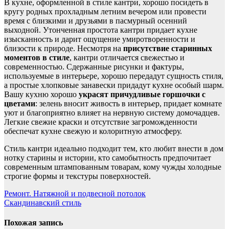
В кухне, оформленной в стиле кантри, хорошо посидеть в
кругу родных прохладным летним вечером или провести
время с близкими и друзьями в пасмурный осенний
выходной. Утонченная простота кантри придает кухне
изысканность и дарит ощущение умиротворенности и
близости к природе. Несмотря на
присутствие старинных
моментов в стиле
, кантри отличается свежестью и
современностью. Сдержанные рисунки и фактуры,
используемые в интерьере, хорошо передадут сущность стиля,
а простые хлопковые занавески придадут кухне особый шарм.
Вашу кухню хорошо
украсят причудливые горшочки с
цветами
: зелень вносит живость в интерьер, придает комнате
уют и благоприятно влияет на нервную систему домочадцев.
Легкие свежие краски и отсутствие загроможденности
обеспечат кухне свежую и колоритную атмосферу.
Стиль кантри идеально подходит тем, кто любит внести в дом
нотку старины и истории, кто самобытность предпочитает
современным штампованным товарам, кому чужды холодные
строгие формы и текстуры поверхностей.
Навигация
Ремонт. Натяжной и подвесной потолок
Скандинавский стиль
по
записям
Похожая запись