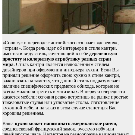
«Country» в переводе с английского означает «деревня»,
«страна». Когда речь идет об интерьере в стиле кантри,
имеется в виду стиль, сочетающий в себе
деревенскую
простоту и колоритную атрибутику разных стран
мира
. Стиль кантри является излюбленным стилем
дизайнеров при оформлении интерьера кухни. Если Вы
приняли решение оформить свою кухню в стиле кантри,
важно взять на заметку, что данный стиль подразумевает
наличие специфических предметов обихода, которые не
всегда можно встретить в магазинах. В первую очередь это
касается мебели: сегодня редко встретишь на рынке простые
тяжеловатые стулья или угловатые столы. Изготовление
кухонной мебели на заказ в этом случае станет для Вас
хорошим решением.
Ваша
кухня может напоминать американское ранчо
,
средневековый французский замок, русскую избу или
швейцарское шале. Несмотря на разнообразие национальных