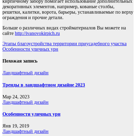
кирпичному забору помогает использование дополнительных
декоративных элементов, например, кованые столбы,
решетки, калитки, ворота, барьеры, устанавливаемые по верху
ограждения и прочие детали.
Больше о различных видах стройматериалов Вы можете на
сайте
http://ivanovokirpich.ru
Навигация
Этапы благоустройства территории приусадебного участка
Особенности уличных урн
по
записям
Похожая запись
Ландшафтный дизайн
Тренды в ландшафтном дизайне 2023
Мар 24, 2023
Ландшафтный дизайн
Особенности уличных урн
Янв 19, 2019
Ландшафтный дизайн