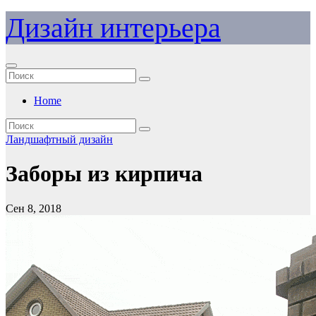
Перейти
Дизайн интерьера
к
содержимому
Home
Ландшафтный дизайн
Заборы из кирпича
Сен 8, 2018